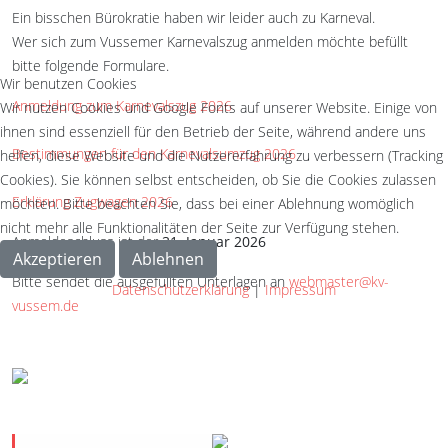
Ein bisschen Bürokratie haben wir leider auch zu Karneval.
Wer sich zum Vussemer Karnevalszug anmelden möchte befüllt
bitte folgende Formulare.
Wir benutzen Cookies
Anmeldung zum Karnevalszug 2026
Wir nutzen Cookies und Google Fonts auf unserer Website. Einige von
ihnen sind essenziell für den Betrieb der Seite, während andere uns
Bestimmungen für den Karnevalsumzug 2026
helfen, diese Website und die Nutzererfahrung zu verbessern (Tracking
Cookies). Sie können selbst entscheiden, ob Sie die Cookies zulassen
Erklärung Zugwagen 2026
möchten. Bitte beachten Sie, dass bei einer Ablehnung womöglich
nicht mehr alle Funktionalitäten der Seite zur Verfügung stehen.
Anmeldeschluss ist der
31. Januar 2026
Akzeptieren
Ablehnen
Bitte sendet die ausgefüllten Unterlagen an
webmaster@kv-
Datenschutzerklärung
|
Impressum
vussem.de