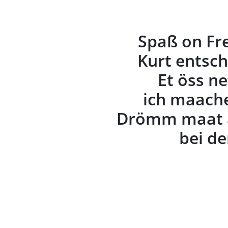
Spaß on Fr
Kurt entsch
Et öss ne
ich maache 
Drömm maat al
bei de