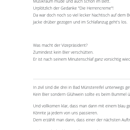
Musikraum müde und auch schon im Bett.
Urplötzlich der Gedanke "Die Herrencreme"!
Da war doch noch so viel lecker Nachtisch auf dem Bu
Jacke drüber gezogen und im Schlafanzug geht's los.
Was macht der Vizepräsident?
Zumindest kein Bier verschütten.
Er ist nach seinem Minutenschlaf ganz vorsichtig wi
In zivil sind die drei in Bad Münstereifel unterwegs g
Kein Bier sondern Glühwein sollte es beim Bummel 
Und vollkomen klar, dass man dann mit einem blau g
Könnte ja jedem von uns passieren.
Dem erzählt man dann, dass einer der nächsten Auftrit