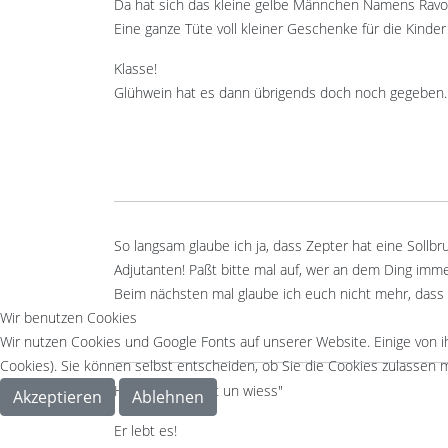
Da hat sich das kleine gelbe Männchen Namens Ravo 
Eine ganze Tüte voll kleiner Geschenke für die Kinde
Klasse!
Glühwein hat es dann übrigends doch noch gegeben.
So langsam glaube ich ja, dass Zepter hat eine Sollbruc
Adjutanten! Paßt bitte mal auf, wer an dem Ding imme
Beim nächsten mal glaube ich euch nicht mehr, dass 
Wir benutzen Cookies
Wir nutzen Cookies und Google Fonts auf unserer Website. Einige von i
Cookies). Sie können selbst entscheiden, ob Sie die Cookies zulassen m
Hauptsache "Rut un wiess"
Akzeptieren
Ablehnen
Er lebt es!