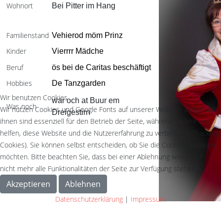
Wohnort
Bei Pitter im Hang
Familienstand
Vehierod möm Prinz
Kinder
Vierrrr Mädche
Beruf
ös bei de Caritas beschäftigt
Hobbies
De Tanzgarden
Wir benutzen Cookies
war och at Buur em
Was noch
Wir nutzen Cookies und Google Fonts auf unserer Website. Einige von
Dreigestirn
ihnen sind essenziell für den Betrieb der Seite, während andere uns
helfen, diese Website und die Nutzererfahrung zu verbessern (Tracking
Cookies). Sie können selbst entscheiden, ob Sie die Cookies zulassen
möchten. Bitte beachten Sie, dass bei einer Ablehnung womöglich
nicht mehr alle Funktionalitäten der Seite zur Verfügung stehen.
Akzeptieren
Ablehnen
Datenschutzerklärung
|
Impressum