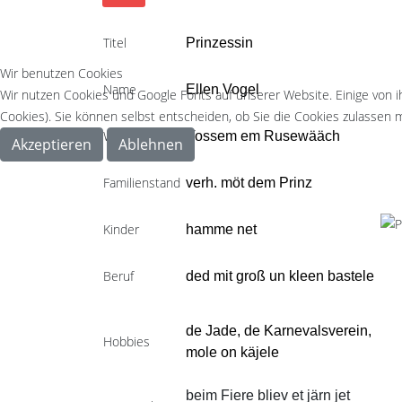
Titel
Prinzessin
Wir benutzen Cookies
Name
Ellen Vogel
Wir nutzen Cookies und Google Fonts auf unserer Website. Einige von i
Cookies). Sie können selbst entscheiden, ob Sie die Cookies zulassen m
Wohnort
Vossem em Rusewääch
Akzeptieren
Ablehnen
Familienstand
verh. möt dem Prinz
Kinder
hamme net
Beruf
ded mit groß un kleen bastele
de Jade, de Karnevalsverein,
Hobbies
mole on käjele
beim Fiere bliev et järn jet