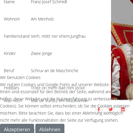
Name
Franz-Josef Schmidt
Wohnort
Am Menholz
Familienstand
Verh. mött ner ehem.Jungfrau
Kinder
Zwee Jonge
Beruf
Schruv an de Maschinche
Wir benutzen Cookies
Wir nutzen Cookies und Google Fonts auf unserer Website. Einige von
Hobbies
Tröte on mem Rad röm jöcke
ihnen sind essenziell für den Betrieb der Seite, während andere uns
helfen, diese Website und die Nutzererfahrung zu verbessern (Tracking
Was noch
Mät de Vürsitz em Musikverein
Cookies). Sie können selbst entscheiden, ob Sie die Cookies zulassen
möchten. Bitte beachten Sie, dass bei einer Ablehnung womöglich
nicht mehr alle Funktionalitäten der Seite zur Verfügung stehen.
Akzeptieren
Ablehnen
TOLLITÄTEN MENÜ 2013/2014