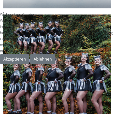
,
Wir benutzen Cookies
Wir nutzen Cookies und Google Fonts auf unserer Website. Einige von
ihnen sind essenziell für den Betrieb der Seite, während andere uns
helfen, diese Website und die Nutzererfahrung zu verbessern (Tracking
Cookies). Sie können selbst entscheiden, ob Sie die Cookies zulassen
möchten. Bitte beachten Sie, dass bei einer Ablehnung womöglich
nicht mehr alle Funktionalitäten der Seite zur Verfügung stehen.
Akzeptieren
Ablehnen
Datenschutzerklärung
|
Impressum