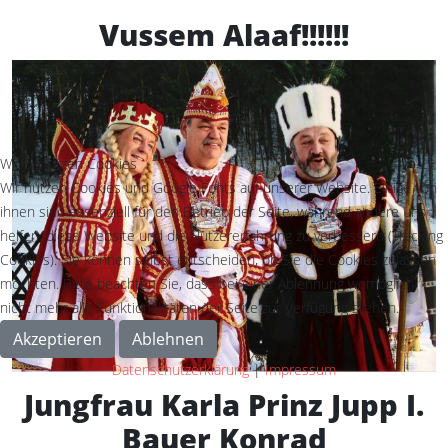
Vussem Alaaf!!!!!!
Wir benutzen Cookies
Wir nutzen Cookies und Google Fonts auf unserer Website. Einige von
ihnen sind essenziell für den Betrieb der Seite, während andere uns
helfen, diese Website und die Nutzererfahrung zu verbessern (Tracking
Cookies). Sie können selbst entscheiden, ob Sie die Cookies zulassen
möchten. Bitte beachten Sie, dass bei einer Ablehnung womöglich
nicht mehr alle Funktionalitäten der Seite zur Verfügung stehen.
Akzeptieren
Ablehnen
Datenschutzerklärung
|
Impressum
Jungfrau Karla Prinz Jupp I.
Bauer Konrad