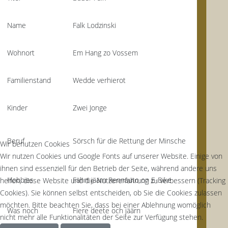
Name
Falk Lodzinski
Wohnort
Em Hang zo Vossem
Familienstand
Wedde verhierot
Kinder
Zwei Jonge
Beruf
Sörsch für die Rettung der Minsche
Wir benutzen Cookies
Wir nutzen Cookies und Google Fonts auf unserer Website. Einige von
ihnen sind essenziell für den Betrieb der Seite, während andere uns
Hobbies
Fährt jäärn Rennauto on E-Bike
helfen, diese Website und die Nutzererfahrung zu verbessern (Tracking
Cookies). Sie können selbst entscheiden, ob Sie die Cookies zulassen
möchten. Bitte beachten Sie, dass bei einer Ablehnung womöglich
Was noch
Fiere deete och jäärn
nicht mehr alle Funktionalitäten der Seite zur Verfügung stehen.