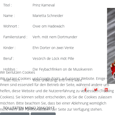
Titel :
Prinz Karneval
Name :
Marietta Schneider
Wohnort :
Ovve om Hadewäch
Familienstand :
Verh. möt nem Dortmunder
Kinder :
Ehn Dorter on zwei Vente
Beruf :
Vesörch de Löck möt Pille
Hobbys :
Die Feybachfinken on de Musikverein
Wir benutzen Cookies
Wir nutzen Cookies und Google Fonts auf unserer Website. Einige von
Watt noch :
Wollt unbedingt ens Prinz wäre
ihnen sind essenziell für den Betrieb der Seite, während andere uns
helfen, diese Website und die Nutzererfahrung zu verbessern (Tracking
Cookies). Sie können selbst entscheiden, ob Sie die Cookies zulassen
möchten. Bitte beachten Sie, dass bei einer Ablehnung womöglich
TOLLITÄTEN MENÜ 2016/2017
nicht mehr alle Funktionalitäten der Seite zur Verfügung stehen.