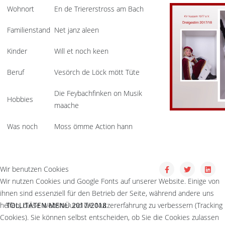
Wohnort
En de Triererstross am Bach
Familienstand
Net janz aleen
Kinder
Will et noch keen
Beruf
Vesörch de Löck mött Tüte
Die Feybachfinken on Musik
Hobbies
maache
Was noch
Moss ömme Action hann
Wir benutzen Cookies
Wir nutzen Cookies und Google Fonts auf unserer Website. Einige von
ihnen sind essenziell für den Betrieb der Seite, während andere uns
helfen, diese Website und die Nutzererfahrung zu verbessern (Tracking
TOLLITÄTEN MENÜ 2017/2018
Cookies). Sie können selbst entscheiden, ob Sie die Cookies zulassen