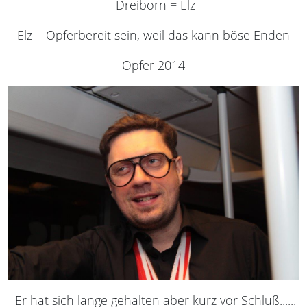
Dreiborn = Elz
Elz = Opferbereit sein, weil das kann böse Enden
Opfer 2014
Er hat sich lange gehalten aber kurz vor Schluß......