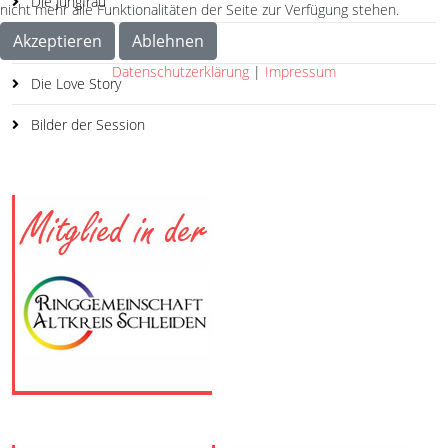
Die Jungfrau
nicht mehr alle Funktionalitäten der Seite zur Verfügung stehen.
Akzeptieren
Ablehnen
Der Bauer
Datenschutzerklärung
|
Impressum
Die Love Story
Bilder der Session