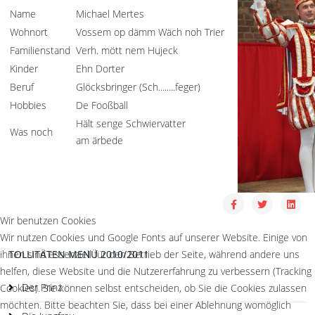
Name
Michael Mertes
Wohnort
Vossem op dämm Wäch noh Trier
Familienstand
Verh. mött nem Hujeck
Kinder
Ehn Dorter
Beruf
Glöcksbringer (Sch........feger)
Hobbies
De Fooßball
Hält senge Schwiervatter
Was noch
am ärbede
Wir benutzen Cookies
Wir nutzen Cookies und Google Fonts auf unserer Website. Einige von
ihnen sind essenziell für den Betrieb der Seite, während andere uns
TOLLITÄTEN MENÜ 2010/2011
helfen, diese Website und die Nutzererfahrung zu verbessern (Tracking
Der Prinz
Cookies). Sie können selbst entscheiden, ob Sie die Cookies zulassen
möchten. Bitte beachten Sie, dass bei einer Ablehnung womöglich