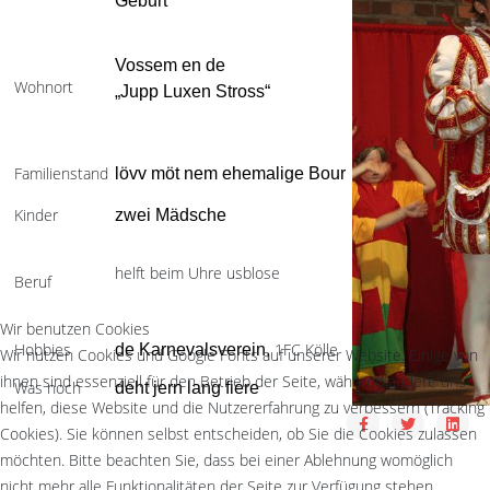
Geburt“
Vossem en de
Wohnort
„Jupp Luxen Stross“
Familienstand
lövv möt nem ehemalige Bour
Kinder
zwei Mädsche
helft beim Uhre usblose
Beruf
Wir benutzen Cookies
Hobbies
1FC Kölle
de Karnevalsverein
,
Wir nutzen Cookies und Google Fonts auf unserer Website. Einige von
ihnen sind essenziell für den Betrieb der Seite, während andere uns
Was noch
deht jern lang fiere
helfen, diese Website und die Nutzererfahrung zu verbessern (Tracking
Cookies). Sie können selbst entscheiden, ob Sie die Cookies zulassen
möchten. Bitte beachten Sie, dass bei einer Ablehnung womöglich
nicht mehr alle Funktionalitäten der Seite zur Verfügung stehen.