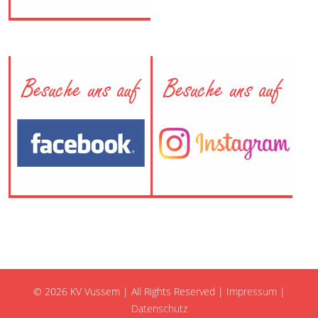
© 2026 KV Vussem | All Rights Reserved |
Impressum
|
Datenschutz