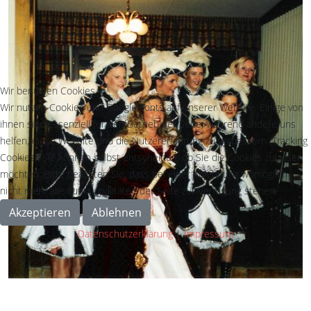
Wir benutzen Cookies
Wir nutzen Cookies und Google Fonts auf unserer Website. Einige von
ihnen sind essenziell für den Betrieb der Seite, während andere uns
helfen, diese Website und die Nutzererfahrung zu verbessern (Tracking
Cookies). Sie können selbst entscheiden, ob Sie die Cookies zulassen
möchten. Bitte beachten Sie, dass bei einer Ablehnung womöglich
nicht mehr alle Funktionalitäten der Seite zur Verfügung stehen.
Akzeptieren
Ablehnen
Datenschutzerklärung
|
Impressum