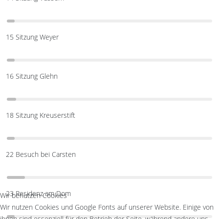
15 Sitzung Weyer
16 Sitzung Glehn
18 Sitzung Kreuserstift
22 Besuch bei Carsten
23 Residenz am Dom
Wir benutzen Cookies
Wir nutzen Cookies und Google Fonts auf unserer Website. Einige von
ihnen sind essenziell für den Betrieb der Seite, während andere uns