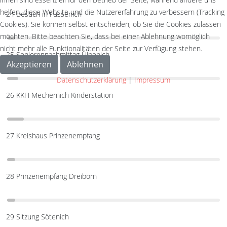
helfen, diese Website und die Nutzererfahrung zu verbessern (Tracking
24 Besuch in Füssenich
Cookies). Sie können selbst entscheiden, ob Sie die Cookies zulassen
möchten. Bitte beachten Sie, dass bei einer Ablehnung womöglich
nicht mehr alle Funktionalitäten der Seite zur Verfügung stehen.
25 Seniorennachmittag Ülpenich
Akzeptieren
Ablehnen
Datenschutzerklärung
|
Impressum
26 KKH Mechernich Kinderstation
27 Kreishaus Prinzenempfang
28 Prinzenempfang Dreiborn
29 Sitzung Sötenich